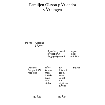
Familjen Olsson pÃ¥ andra
Olssons
vÃ¥ningen
-
Bryggerigatan
Kristianstad
Ingvar
Olssons
julgran
Josef och Ines i
Ingvar,
kÃ¶ket pÃ¥
Inger
Bryggerigatan 5
och Britt
Olssons
HÃ¤r
En
Ingvar
fotogenkÃ¶k
kunde
hÃ¤st i
med ugn
man
tenn,
bÃ¥de
som
baka
Josef
och
har
steka
gjutit en
gÃ¥ng
80 Ã¥r
86 Ã¥r