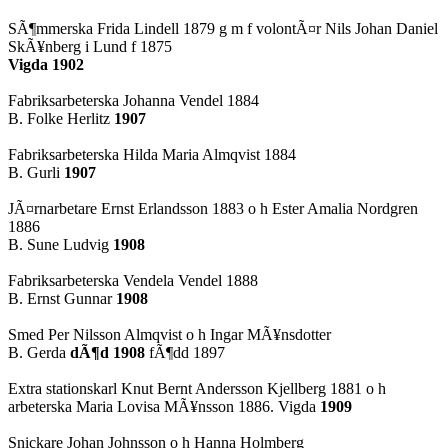
SÃ¶mmerska Frida Lindell 1879 g m f volontÃ¤r Nils Johan Daniel
SkÃ¥nberg i Lund f 1875
Vigda 1902
Fabriksarbeterska Johanna
Vendel
1884
B. Folke Herlitz
1907
Fabriksarbeterska Hilda Maria Almqvist 1884
B. Gurli
1907
JÃ¤rnarbetare Ernst Erlandsson 1883 o h Ester Amalia Nordgren
1886
B. Sune Ludvig
1908
Fabriksarbeterska Vendela
Vendel
1888
B. Ernst Gunnar
1908
Smed Per Nilsson Almqvist o h
Ingar
MÃ¥nsdotter
B. Gerda
dÃ¶d 1908
fÃ¶dd 1897
Extra stationskarl Knut Bernt Andersson Kjellberg 1881 o h
arbeterska Maria Lovisa MÃ¥nsson 1886. Vigda
1909
Snickare Johan Johnsson o h Hanna Holmberg