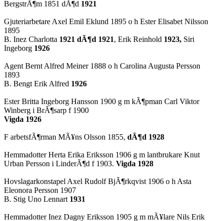
BergstrÃ¶m 1851 dÃ¶d
1921
Gjuteriarbetare Axel Emil Eklund 1895 o h Ester Elisabet Nilsson
1895
B. Inez Charlotta
1921 dÃ¶d 1921
, Erik Reinhold
1923,
Siri
Ingeborg
1926
Agent Bernt Alfred
Meiner
1888 o h Carolina Augusta Persson
1893
B. Bengt Erik Alfred
1926
Ester Britta Ingeborg Hansson 1900 g m kÃ¶pman Carl Viktor
Winberg i
BrÃ¶sarp
f 1900
Vigda 1926
F arbetsfÃ¶rman MÃ¥ns Olsson 1855,
dÃ¶d 1928
Hemmadotter Herta Erika Eriksson 1906 g m lantbrukare Knut
Urban Persson i
LinderÃ¶d
f 1903.
Vigda 1928
Hovslagarkonstapel Axel Rudolf BjÃ¶rkqvist 1906 o h Asta
Eleonora Persson 1907
B. Stig Uno Lennart
1931
Hemmadotter Inez Dagny Eriksson 1905 g m mÃ¥lare Nils Erik