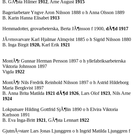
B. GÃ¶sta
Hilmer
1912
, Arne August
1915
Bageriarbetare Yngve Aron Nilsson 1888 o h Anna Olsson 1889
B. Karin Hanna Elisabet
1913
Hemmadotter, grovarbeterska, Berta JÃ¶nsson f 1900,
dÃ¶d 1917
JÃ¤rnsvarvare Karl Hjalmar Almqvist 1885 o h Sigrid Nilsson 1880
B. Inga Birgit
1920,
Karl Erik
1921
MontÃ¶r Gunnar Herman Persson 1897 o h yllefabriksarbeterska
Viktoria Johnsson 1897
Vigda
1922
MontÃ¶r Nils Fredrik Reinhold Nilsson 1897 o h Astrid Hildeborg
Maria Bergkvist 1897
B. Anna Brita Matilda
1921 dÃ¶d 1926
, Lars Olof
1923
, Nils Arne
1924
Lokputsare Hilding Gottfrid SjÃ¶lin 1890 o h Elvira Viktoria
Karlsson 1891
B. Eva Inga-Britt
1921
, GÃ¶sta Lennart
1922
GjutmÃ¤stare Lars Jonas Ljunggren o h Ingrid Matilda Ljunggren f