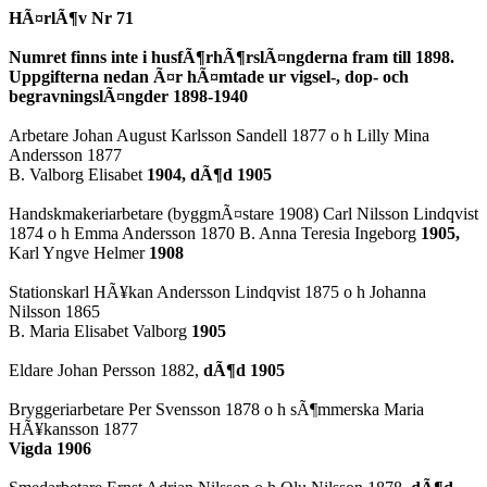
HÃ¤rlÃ¶v
Nr 71
Smf
Numret finns inte i husfÃ¶rhÃ¶rslÃ¤ngderna fram till 1898.
Uppgifterna nedan Ã¤r hÃ¤mtade ur vigsel-, dop- och
Nr
begravningslÃ¤ngder 1898-1940
71
Arbetare Johan August Karlsson Sandell 1877 o h Lilly
Mina
Andersson
1877
-
B. Valborg Elisabet
1904, dÃ¶d 1905
Fastigheter
Handskmakeriarbetare (byggmÃ¤stare 1908) Carl Nilsson Lindqvist
1874 o h Emma Andersson 1870 B. Anna Teresia Ingeborg
1905,
i
Karl Yngve Helmer
1908
Kristianstad
Stationskarl HÃ¥kan Andersson Lindqvist 1875 o h Johanna
Nilsson 1865
1880-
B. Maria Elisabet Valborg
1905
1937
Eldare Johan Persson 1882,
dÃ¶d 1905
Bryggeriarbetare Per Svensson 1878 o h sÃ¶mmerska Maria
HÃ¥kansson 1877
Vigda 1906