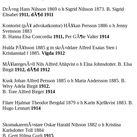
DrÃ¤ng Hans Nilsson 1869 o h Sigrid Nilsson 1873. B. Sigrid
Elisabet
1911, dÃ¶d 1911
Kontorist (pÃ¥ advokatkontor) HÃ¥kan Persson 1886 o h Jenny
Svensson 1883
B. Hanna Elsa Concordia
1911,
Per GÃ¶te Valter
1914
Hulda PÃ¥lsson 1885 g m skrÃ¤ddare Alfred Esaias Sten i
Kristianstad f 1885.
Vigda 1912
MÃ¥laregesÃ¤ll Nils Alfred Ahlqvist o h Elna
Johnsdotter
.
B. Elsa
Birgit
1912, dÃ¶d 1912
Kusk Johan Alfred Persson 1885 o h Maria Andersson 1885. B.
Wivy
Adela Birgit
1912.
B. Tore Alfred Birger
1914
Filare Hjalmar Theodor Bergdal 1879 o h Karin Kjellkvist 1883. B.
Hugo Lennart
1914
SkomakaremÃ¤stare Oskar Harald Nilsson 1882 o h Kristina
Karlsdotter
Toll
1884
B.
Gerti
Hilma Gurli
1915