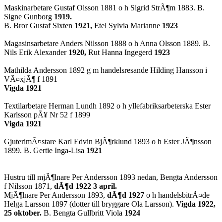
Maskinarbetare Gustaf Olsson 1881 o h Sigrid StrÃ¶m 1883. B.
Signe Gunborg
1919.
B. Bror Gustaf Sixten
1921,
Etel
Sylvia Marianne
1923
Magasinsarbetare Anders Nilsson 1888 o h Anna Olsson 1889. B.
Nils Erik Alexander
1920,
Rut Hanna Ingegerd
1923
Mathilda Andersson 1892 g m handelsresande Hilding Hansson i
VÃ¤xjÃ¶ f 1891
Vigda 1921
Textilarbetare Herman Lundh 1892 o h yllefabriksarbeterska Ester
Karlsson pÃ¥ Nr 52 f 1899
Vigda 1921
GjuterimÃ¤stare Karl Edvin BjÃ¶rklund 1893 o h Ester JÃ¶nsson
1899. B.
Gertie
Inga-Lisa
1921
Hustru till mjÃ¶lnare Per Andersson 1893 nedan,
Bengta
Andersson
f Nilsson 1871,
dÃ¶d 1922 3 april.
MjÃ¶lnare Per Andersson 1893,
dÃ¶d 1927
o h handelsbitrÃ¤de
Helga Larsson 1897 (dotter till bryggare Ola Larsson).
Vigda 1922,
25 oktober.
B.
Bengta
Gullbritt Viola
1924