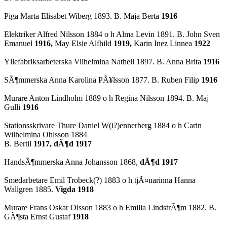
Piga Marta Elisabet Wiberg 1893. B. Maja Berta
1916
Elektriker Alfred Nilsson 1884 o h Alma Levin 1891.
B. John Sven
Emanuel
1916,
May Elsie
Alfhild
1919,
Karin Inez
Linnea
1922
Yllefabriksarbeterska Vilhelmina
Nathell
1897. B. Anna Brita
1916
SÃ¶mmerska Anna Karolina PÃ¥lsson 1877. B. Ruben Filip
1916
Murare Anton Lindholm 1889 o h Regina Nilsson 1894. B. Maj
Gulli
1916
Stationsskrivare Thure Daniel W(i?)
ennerberg
1884 o h Carin
Wilhelmina Ohlsson 1884
B. Bertil
1917, dÃ¶d 1917
HandsÃ¶mmerska
Anna Johansson 1868,
dÃ¶d 1917
Smedarbetare
Emil
Trobeck
(?)
1883 o h tjÃ¤narinna Hanna
Wallgren 1885.
Vigda 1918
Murare Frans Oskar Olsson 1883 o h Emilia LindstrÃ¶m 1882. B.
GÃ¶sta Ernst Gustaf
1918