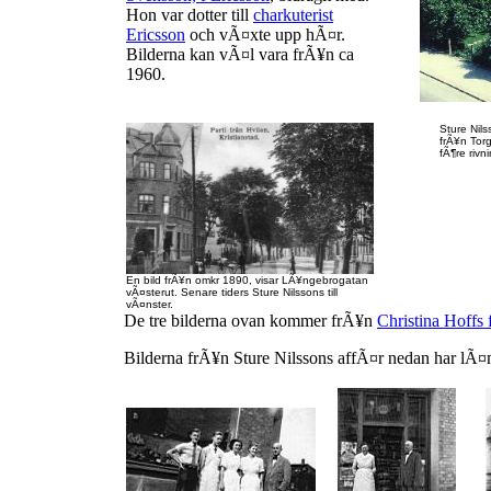
Hon var dotter till
charkuterist
Ericsson
och vÃ¤xte upp hÃ¤r.
Bilderna kan vÃ¤l vara frÃ¥n ca
1960.
Sture Nils
frÃ¥n Torg
fÃ¶re rivn
En bild frÃ¥n omkr 1890, visar LÃ¥ngebrogatan
vÃ¤sterut. Senare tiders Sture Nilssons till
vÃ¤nster.
De tre bilderna ovan kommer frÃ¥n
Christina Hoffs 
Bilderna frÃ¥n Sture Nilssons affÃ¤r nedan har lÃ¤