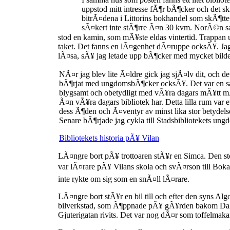
uppstod mitt intresse fÃ¶r bÃ¶cker och det skr
bitrÃ¤dena i Littorins bokhandel som skÃ¶t
sÃ¤kert inte stÃ¶rre Ã¤n 30 kvm. NorÃ©n s
stod en kamin, som mÃ¥ste eldas vintertid. Trappan u
taket. Det fanns en lÃ¤genhet dÃ¤ruppe ocksÃ¥. Jag
lÃ¤sa, sÃ¥ jag letade upp bÃ¶cker med mycket bilder
NÃ¤r jag blev lite Ã¤ldre gick jag sjÃ¤lv dit, oc
bÃ¶rjat med ungdomsbÃ¶cker ocksÃ¥. Det var en sa
blygsamt och obetydligt med vÃ¥ra dagars mÃ¥tt mÃ
Ã¤n vÃ¥ra dagars bibliotek har. Detta lilla rum var e
dess Ã¶den och Ã¤ventyr av minst lika stor betydels
Senare bÃ¶rjade jag cykla till Stadsbibliotekets u
Bibliotekets historia pÃ¥ Vilan
LÃ¤ngre bort pÃ¥ trottoaren stÃ¥r en Simca. Den sto
var lÃ¤rare pÃ¥ Vilans skola och svÃ¤rson till B
inte rykte om sig som en snÃ¤ll lÃ¤rare.
LÃ¤ngre bort stÃ¥r en bil till och efter den syns Al
bilverkstad, som Ã¶ppnade pÃ¥ gÃ¥rden bakom Dahl
Gjuterigatan rivits. Det var nog dÃ¤r som toffelmak