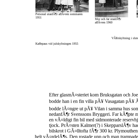
Personal utanfÃ¶r affÃ¤ren sommaren
1951
Mor och far utanfÃ¶r
affÃ¤ren 1960
VÃ¥rskyltning i slute
Kaffepaus vid julskyltningen 1955
Efter glasmÃ¤steriet kom Bruksgatan och Joe
bodde han i en fin villa pÃ¥ Vasagatan pÃ¥ 
bodde lÃ¤ngre ut pÃ¥ Vilan i samma hus som
nedanfÃ¶r Svenssons Bryggeri. Far kÃ¶pte m
en vÃ¤ldigt fin bil med sidmonterade reservh
tjock. PrÃ¤sten Kalmer(?) i SkepparslÃ¶v had
bilskrot i GÃ¤lltofta fÃ¶r 300 kr. Plymouthen
helt vÃ¤rdelÃ¶s. Den rostade upp och man trampade r