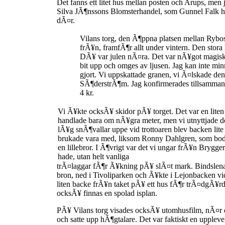
Det fanns ett litet hus mellan posten och Arups, me
Silva JÃ¶nssons Blomsterhandel, som Gunnel Falk har
dÃ¤r.
Vilans torg, den Ã¶ppna platsen mellan Ryb
frÃ¥n, framfÃ¶r allt under vintern. Den sto
DÃ¥ var julen nÃ¤ra. Det var nÃ¥got magiskt
bit upp och omges av ljusen. Jag kan inte min
gjort. Vi uppskattade granen, vi Ã¤lskade d
SÃ¶derstrÃ¶m. Jag konfirmerades tillsammans m
4 kr.
Vi Ã¥kte ocksÃ¥ skidor pÃ¥ torget. Det var en lite
handlade bara om nÃ¥gra meter, men vi utnyttjade d
lÃ¥g snÃ¶vallar uppe vid trottoaren blev backen lite 
brukade vara med, liksom Ronny Dahlgren, som bod
en lillebror. I Ã¶vrigt var det vi ungar frÃ¥n Brygg
hade, utan helt vanliga
trÃ¤laggar fÃ¶r Ã¥kning pÃ¥ slÃ¤t mark. Bindslena
bron, ned i Tivoliparken och Ã¥kte i Lejonbacken vi
liten backe frÃ¥n taket pÃ¥ ett hus fÃ¶r trÃ¤dgÃ¥
ocksÃ¥ finnas en spolad isplan.
PÃ¥ Vilans torg visades ocksÃ¥ utomhusfilm, nÃ¤r 
och satte upp hÃ¶gtalare. Det var faktiskt en upple