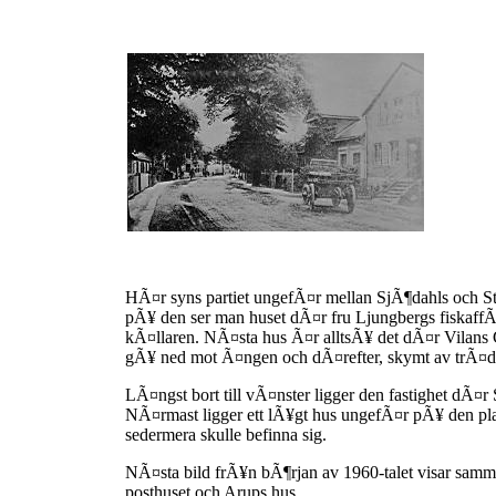
Joel
Johanssons
-
Vilans
Vänner
HÃ¤r syns partiet ungefÃ¤r mellan SjÃ¶dahls och Stu
pÃ¥ den ser man huset dÃ¤r fru Ljungbergs fiskaf
kÃ¤llaren. NÃ¤sta hus Ã¤r alltsÃ¥ det dÃ¤r Vilans 
gÃ¥ ned mot Ã¤ngen och dÃ¤refter, skymt av trÃ¤
LÃ¤ngst bort till vÃ¤nster ligger den fastighet dÃ
NÃ¤rmast ligger ett lÃ¥gt hus ungefÃ¤r pÃ¥ den p
sedermera skulle befinna sig.
NÃ¤sta bild frÃ¥n bÃ¶rjan av 1960-talet visar sam
posthuset och Arups hus..