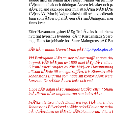
bodde med sin gamla mor i huset, Margit var gift m
fÃ¶rutom tobak och tidningar Ã¤ven leksaker och pa
dÃ¤r. Ibland skickade mor mig att kÃ¶pa tvÃ¥ lÃ¶sa 
fÃ¶r tvÃ¥. Mor hjÃ¤lpte faktiskt till och expedierade 
barn som Ã¶vertog affÃ¤ren sÃ¥ smÃ¥ningom, men 
finns kvar.
Efter Havannamagsinet lÃ¥g TrobÃ¤cks handarbetsaff
nytt fint hyreshus byggdes, dÃ¤r Kristianstads Sparb
mig. Hans far jobbade hos Sture Malmgrens pÃ¥ Ba
SÃ¥ hÃ¤r minns Gunnel Falk pÃ¥
http://goto.glocal
Vid Bruksgatan lÃ¥g en stor trÃ¤varuaffÃ¤r som Ã¤
inrymd. PÃ¥ bÃ¶rjan av 1800-talet lÃ¥g dÃ¤r ett av
GlasmÃ¤steri Ã¤gdes av Nils MÃ¶ller. Havannamaga
alltsom hÃ¶rde till en cigarraffÃ¤r. Iris Blomsteraf
Johanssons Bilfirma som hade sitt kontor hÃ¤r. Ne
Larsson. De sÃ¥lde Ã¤ven koks och ved.
Uppe pÃ¥ gatan lÃ¥g Amandas CafÃ© eller " Shangha
kvÃ¤llarna nÃ¤r ungdomarna samlades dÃ¤r.
FrÃ¶ken Nilsson hade Damfrisering. I kÃ¤llaren ha
Johanssons Bilverkstad sÃ¥lde ocksÃ¥ bilar av mÃ¤rk
trÃ¤dgÃ¥rdmed de fÃ¶rsta vÃ¥rblommorna. Vilans t