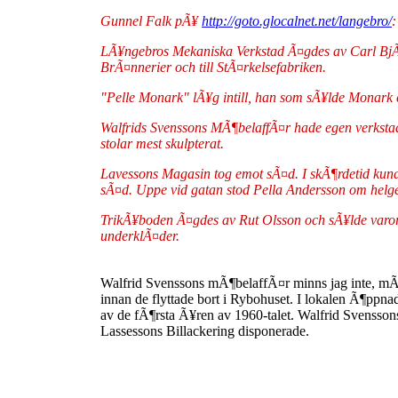
Gunnel Falk pÃ¥
http://goto.glocalnet.net/langebro/
:
LÃ¥ngebros Mekaniska Verkstad Ã¤gdes av Carl BjÃ
BrÃ¤nnerier och till StÃ¤rkelsefabriken.
"Pelle Monark" lÃ¥g intill, han som sÃ¥lde Monark 
Walfrids Svenssons MÃ¶belaffÃ¤r hade egen verkstad
stolar mest skulpterat.
Lavessons Magasin tog emot sÃ¤d. I skÃ¶rdetid kund
sÃ¤d. Uppe vid gatan stod Pella Andersson om helge
TrikÃ¥boden Ã¤gdes av Rut Olsson och sÃ¥lde varo
underklÃ¤der.
Walfrid Svenssons mÃ¶belaffÃ¤r minns jag inte, mÃ
innan de flyttade bort i Rybohuset. I lokalen Ã¶pp
av de fÃ¶rsta Ã¥ren av 1960-talet. Walfrid Svensson
Lassessons Billackering disponerade.