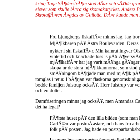
kring.Tage SÃ¶derstrÃ¶m stod dÃ¤r och sÃ¥lde gr
elever som skulle lÃ¤ra sig skomakaryrket. Anders
SkrotaffÃ¤ren Ã¤gdes av Guilotte. DÃ¤r kunde man k
Fru Ljungbergs fiskaffÃ¤r minns jag. Jag tr
MjÃ¶lkbaren pÃ¥ Ãstra Boulevarden. Deras mo
nykter i sin fiskaffÃ¤r. Min kamrat Ingvar O
vintertid och knackade loss is pÃ¥ Ã¶versvÃ
mjÃ¶lkaffÃ¤r har jag varit mÃ¥nga gÃ¥nger 
skopa ur de stora mjÃ¶lkkannorna, som stod
smÃ¥ningom bÃ¶rjade man med mjÃ¶lk pÃ¥ 
tomglas i retur. I bÃ¶rjan var flaskorna genomskinliga,
bodde familjen Julstrup ocksÃ¥. Herr Julstrup var ve
och en dotter.
Damfriseringen minns jag ocksÃ¥, men Amandas Caf
det ha legat?
FÃ¶rsta huset pÃ¥ den lilla bilden (som man
CarlÃ©n var postmÃ¤stare, och hans fru arb
folk pÃ¥ posten. Jag hade en postsparbanksb
I samma hus som posten fanns ett litet biblio