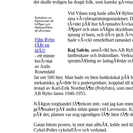
det skulle troligen ha dragit folk, som kanske gÃ¤rna b
Vid Vilans torg hade alltsÃ¥ Ryb
Baksidan av
sina vÃ¤xbesprutningsmaskiner. D
Rybohuset till
tÃ¤nkt pÃ¥ hur hÃ¤pnadsvÃ¤ckand
hÃ¶ger och
MalmstrÃ¶ms
Ã¶ppet och utan nÃ¥gra skyddsanro
till vÃ¤nster.
sprang vi barn, och dÃ¤r gick Ã¤v
Filip Rybo
hade vÃ¤ckt omedelbart ramaskri 
fÃ¥r en
Kaj Salvin
, anstÃ¤lld hos AB Ryb
idÃ©
lantbrukare och fruktodlare. Verk
- ett minne
sprutmÃ¥lning av ladugÃ¥rdar oc
berÃ¤ttat
av Aulis
Rosendahl
fat om 500 liter. Man hade en liten butikslokal pÃ¥
mekaniska, gÃ¤llde bl a puderspridare, kopplad till 
testad av Karl-Erik NordstrÃ¶m (Polyfoto), som med 
AB Rybo fanns 1946-1955.
NÃ¥gon torghandel fÃ¶rekom inte, vad jag kan minnas
grÃ¶nsaker pÃ¥ andra sidan gatan vid Lavessons. K
pÃ¥ det, platsen var nog egentligen fÃ¶r liten fÃ¶r d
Gatan hitom posten, in mot stan alltsÃ¥, ledde ned
Cykel-Pelles cykelaffÃ¤r och verkstad.