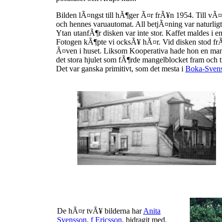
Bilden lÃ¤ngst till hÃ¶ger Ã¤r frÃ¥n 1954. Till v
och hennes varuautomat. All betjÃ¤ning var naturli
Ytan utanfÃ¶r disken var inte stor. Kaffet maldes i e
Fotogen kÃ¶pte vi ocksÃ¥ hÃ¤r. Vid disken stod f
Ã¤ven i huset. Liksom Kooperativa hade hon en ma
det stora hjulet som fÃ¶rde mangelblocket fram och
Det var ganska primitivt, som det mesta i
Boka-Svens
De hÃ¤r tvÃ¥ bilderna har
Anita
Svensson, f Ericsson
, bidragit med.