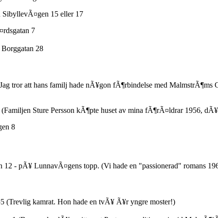
 SibyllevÃ¤gen 15 eller 17
¤rdsgatan 7
n Borggatan 28
g tror att hans familj hade nÃ¥gon fÃ¶rbindelse med MalmstrÃ¶ms C
Familjen Sture Persson kÃ¶pte huset av mina fÃ¶rÃ¤ldrar 1956, dÃ¥ v
gen 8
12 - pÃ¥ LunnavÃ¤gens topp. (Vi hade en "passionerad" romans 196
5 (Trevlig kamrat. Hon hade en tvÃ¥ Ã¥r yngre moster!)