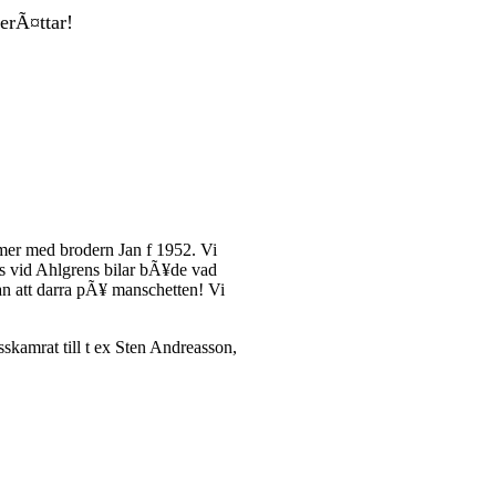
erÃ¤ttar!
er med brodern Jan f 1952. Vi
s vid Ahlgrens bilar bÃ¥de vad
an att darra pÃ¥ manschetten! Vi
sskamrat till t ex Sten Andreasson,