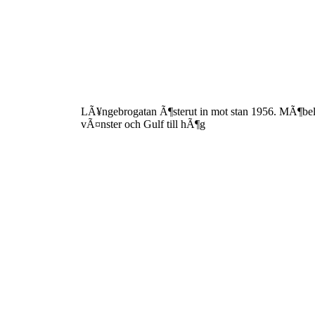
Wibergs2
-
Vilans
Vänner
LÃ¥ngebrogatan Ã¶sterut in mot stan 1956. MÃ¶belaf
vÃ¤nster och Gulf till hÃ¶g
Kristianstad