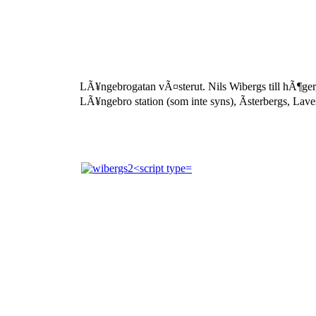
Wibergs
-
Vilans
LÃ¥ngebrogatan vÃ¤sterut. Nils Wibergs till hÃ¶ger
LÃ¥ngebro station (som inte syns), Ãsterbergs, Laves
Vänner